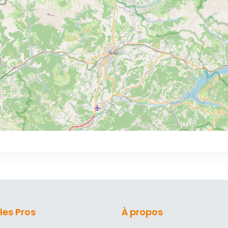
les Pros
À propos