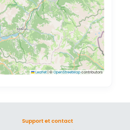
Leaflet
|
©
OpenStreetMap
contributors
Support et contact