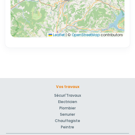
Leaflet
|
©
OpenStreetMap
contributors
Vos travaux
Sécuri'Travaux
Electricien
Plombier
Serrurier
Chauffagiste
Peintre