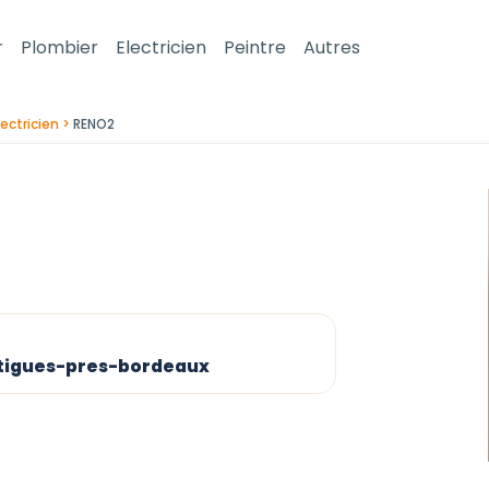
r
Plombier
Electricien
Peintre
Autres
lectricien
RENO2
Artigues-pres-bordeaux