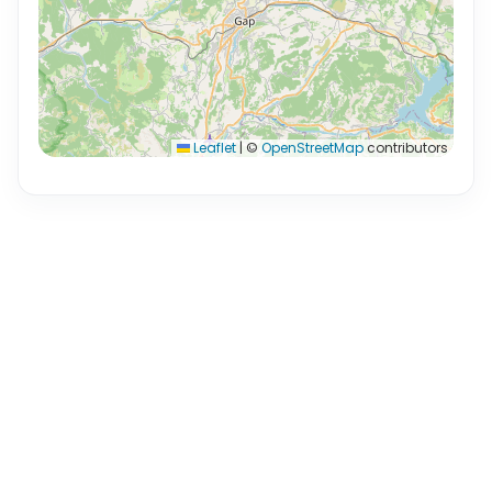
Leaflet
|
©
OpenStreetMap
contributors