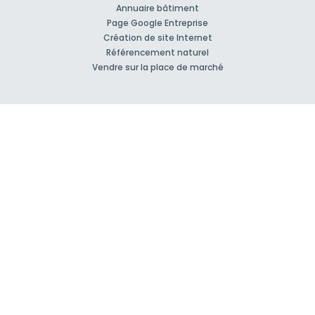
Annuaire bâtiment
Page Google Entreprise
Création de site Internet
Référencement naturel
Vendre sur la place de marché
À propos
Qui sommes-nous ?
Nos Partenaires
Rejoignez-nous !
Presse
Blog actu
CGV et mentions légales
Comment ça marche?
Support et contact
Forum pour vos questions bâtiment
Suivez-nous !
S'inscrire à la newsletter