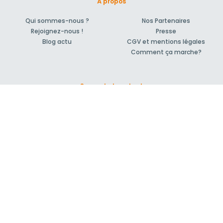
À propos
Qui sommes-nous ?
Nos Partenaires
Rejoignez-nous !
Presse
Blog actu
CGV et mentions légales
Comment ça marche?
Support et contact
Forum pour vos questions bâtiment
Suivez-nous !
S'inscrire à la newsletter
© 2007-2026
MeilleurArtisan.com