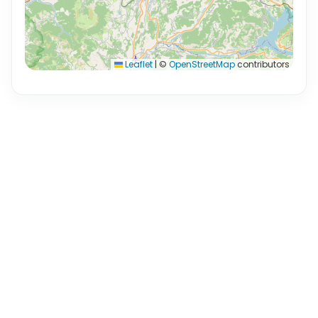
Leaflet
|
©
OpenStreetMap
contributors