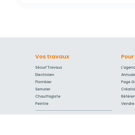
Vos travaux
Pour 
Sécuri'Travaux
L'agen
Electricien
Annuai
Plombier
Page Go
Serrurier
Créatio
Chauffagiste
Référe
Peintre
Vendre 
Devis travaux