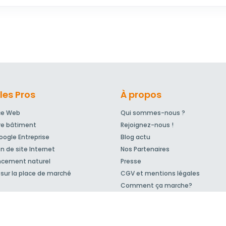
les Pros
À propos
ce Web
Qui sommes-nous ?
re bâtiment
Rejoignez-nous !
ogle Entreprise
Blog actu
n de site Internet
Nos Partenaires
ncement naturel
Presse
sur la place de marché
CGV et mentions légales
Comment ça marche?
© 2007-2026
MeilleurArtisan.com