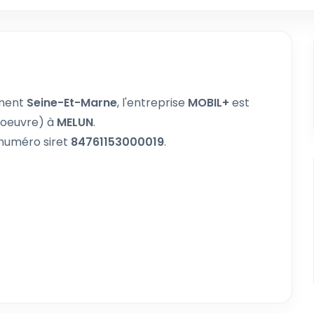
ement
Seine-Et-Marne
, l'entreprise
MOBIL+
est
oeuvre) à
MELUN
.
 numéro siret
84761153000019
.