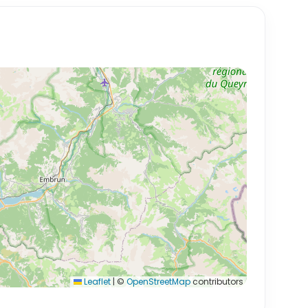
Leaflet
|
©
OpenStreetMap
contributors