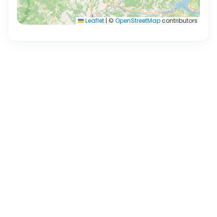
Leaflet
|
©
OpenStreetMap
contributors