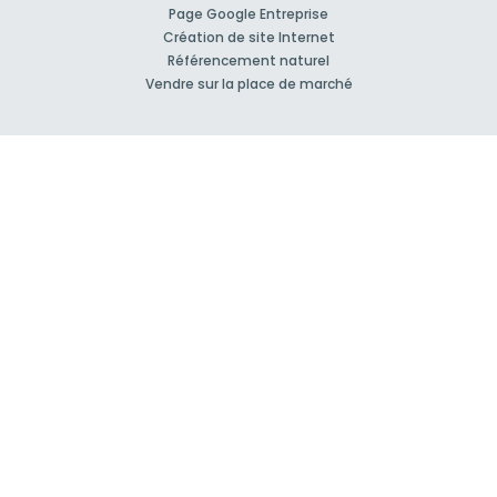
Page Google Entreprise
Création de site Internet
Référencement naturel
Vendre sur la place de marché
À propos
Qui sommes-nous ?
Nos Partenaires
Rejoignez-nous !
Presse
Blog actu
CGV et mentions légales
Comment ça marche?
Support et contact
Forum pour vos questions bâtiment
Suivez-nous !
S'inscrire à la newsletter