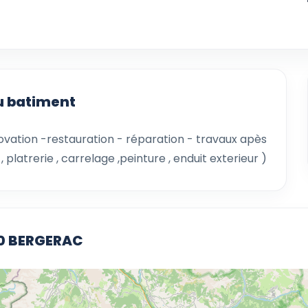
du batiment
ovation -restauration - réparation - travaux apès
platrerie , carrelage ,peinture , enduit exterieur )
100 BERGERAC