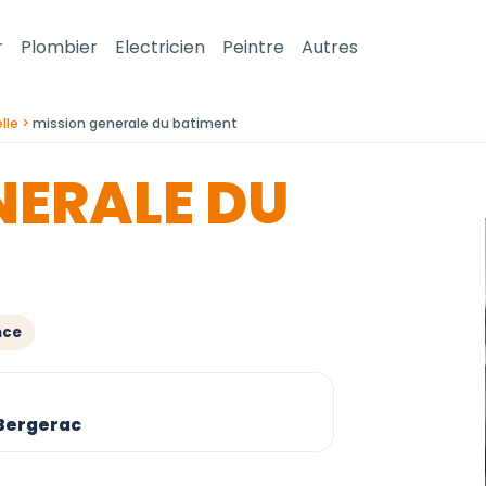
r
Plombier
Electricien
Peintre
Autres
lle
mission generale du batiment
NERALE DU
nce
 Bergerac