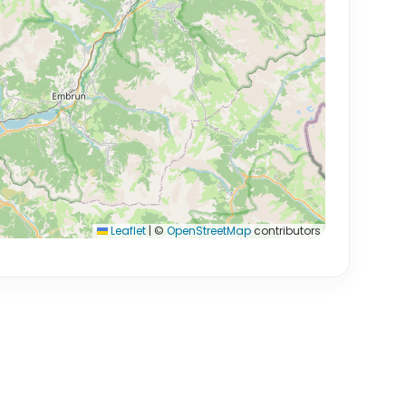
Leaflet
|
©
OpenStreetMap
contributors