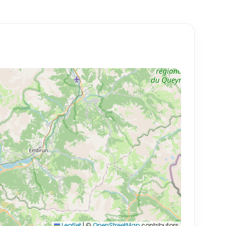
Leaflet
|
©
OpenStreetMap
contributors