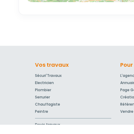
Vos travaux
Pour 
Sécuri'Travaux
L'agen
Electricien
Annuai
Plombier
Page Go
Serrurier
Créatio
Chauffagiste
Référe
Peintre
Vendre 
Devis travaux