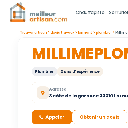
Chauffagiste
Serrurie
Trouver artisan
devis travaux
lormont
plombier
Millim
MILLIMEPLO
Plombier
2 ans d'expérience
Adresse
3 côte de la garonne 33310 Lorm
Appeler
Obtenir un devis