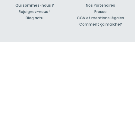
Qui sommes-nous ?
Nos Partenaires
Rejoignez-nous !
Presse
Blog actu
CGV et mentions légales
Comment ça marche?
Support et contact
Forum pour vos questions bâtiment
Suivez-nous !
S'inscrire à la newsletter
© 2007-2026
MeilleurArtisan.com