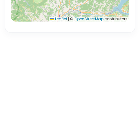
Leaflet
|
©
OpenStreetMap
contributors