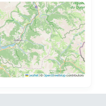
Leaflet
|
©
OpenStreetMap
contributors