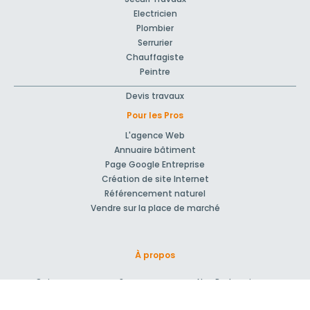
Electricien
Plombier
Serrurier
Chauffagiste
Peintre
Devis travaux
Pour les Pros
L'agence Web
Annuaire bâtiment
Page Google Entreprise
Création de site Internet
Référencement naturel
Vendre sur la place de marché
À propos
Qui sommes-nous ?
Nos Partenaires
Rejoignez-nous !
Presse