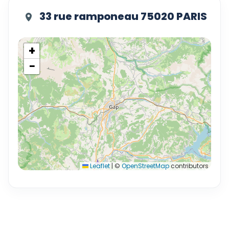
33 rue ramponeau 75020 PARIS
+
−
Leaflet
|
©
OpenStreetMap
contributors