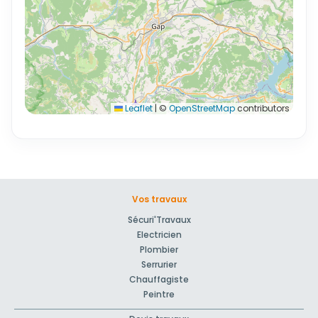
Leaflet
|
©
OpenStreetMap
contributors
Vos travaux
Sécuri'Travaux
Electricien
Plombier
Serrurier
Chauffagiste
Peintre