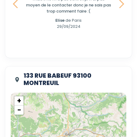
moyen de le contacter donc je ne sais pas
Précedent
Suivant
trop comment faire :(
Elise
de Paris
29/09/2024
133 RUE BABEUF 93100
MONTREUIL
+
−