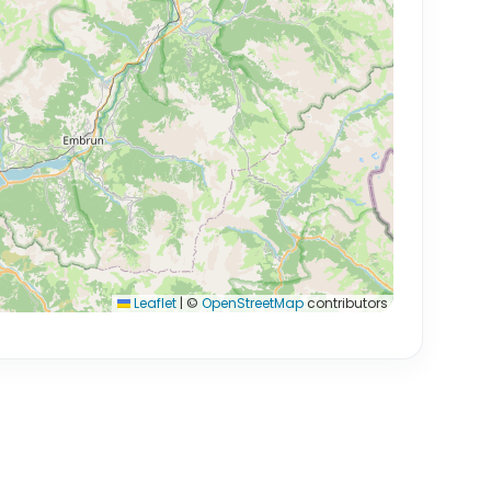
Leaflet
|
©
OpenStreetMap
contributors