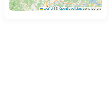
Leaflet
|
©
OpenStreetMap
contributors