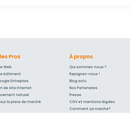
les Pros
À propos
ce Web
Qui sommes-nous ?
re bâtiment
Rejoignez-nous !
ogle Entreprise
Blog actu
n de site Internet
Nos Partenaires
ncement naturel
Presse
sur la place de marché
CGV et mentions légales
Comment ça marche?
© 2007-2026
MeilleurArtisan.com