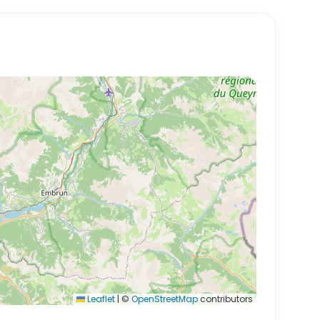
Leaflet
|
©
OpenStreetMap
contributors