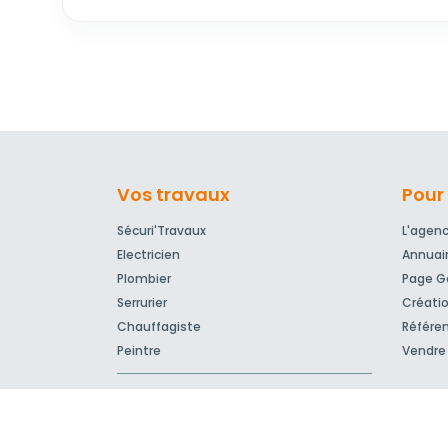
Vos travaux
Pour 
Sécuri'Travaux
L'agen
Electricien
Annuai
Plombier
Page Go
Serrurier
Créatio
Chauffagiste
Référe
Peintre
Vendre 
Devis travaux