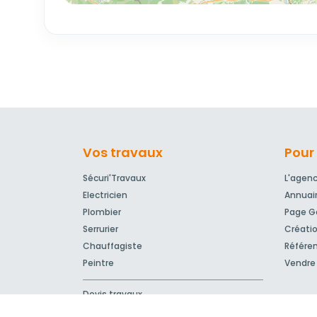
Vos travaux
Pour 
Sécuri'Travaux
L'agen
Electricien
Annuai
Plombier
Page Go
Serrurier
Créatio
Chauffagiste
Référe
Peintre
Vendre 
Devis travaux