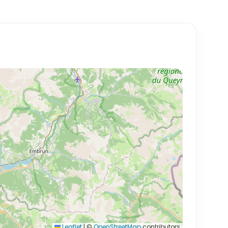
Leaflet
|
©
OpenStreetMap
contributors