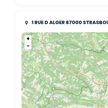
1 RUE D ALGER 67000 STRASB
+
−