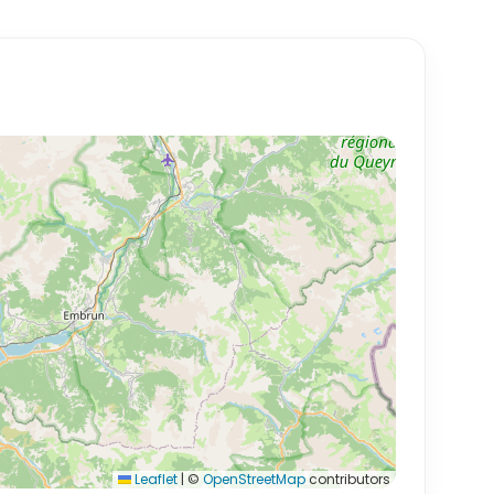
Leaflet
|
©
OpenStreetMap
contributors