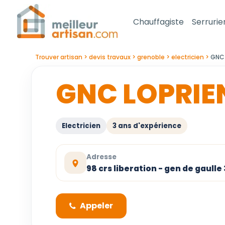
Chauffagiste
Serrurie
Trouver artisan
devis travaux
grenoble
electricien
GNC 
GNC LOPRIE
Electricien
3 ans d'expérience
Adresse
98 crs liberation - gen de gaull
Appeler