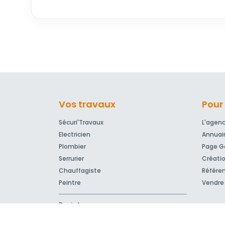
Vos travaux
Pour 
Sécuri'Travaux
L'agen
Electricien
Annuai
Plombier
Page Go
Serrurier
Créatio
Chauffagiste
Référe
Peintre
Vendre 
Devis travaux