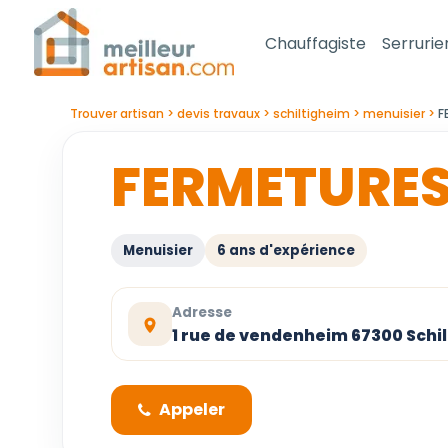
Chauffagiste
Serrurie
Trouver artisan
devis travaux
schiltigheim
menuisier
F
FERMETURE
Menuisier
6 ans d'expérience
Adresse
1 rue de vendenheim 67300 Schi
Appeler