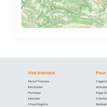
Vos travaux
Pour 
Sécuri'Travaux
L'agen
Electricien
Annuai
Plombier
Page Go
Serrurier
Créatio
Chauffagiste
Référe