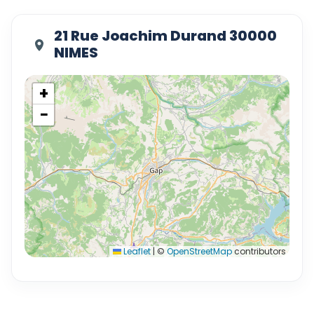
21 Rue Joachim Durand 30000
NIMES
+
−
Leaflet
|
©
OpenStreetMap
contributors