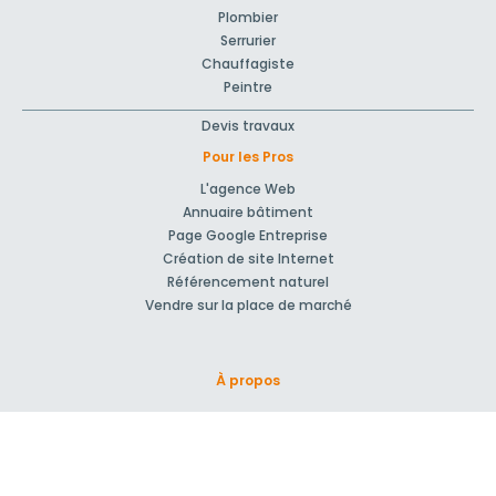
Plombier
Serrurier
Chauffagiste
Peintre
Devis travaux
Pour les Pros
L'agence Web
Annuaire bâtiment
Page Google Entreprise
Création de site Internet
Référencement naturel
Vendre sur la place de marché
À propos
Qui sommes-nous ?
Nos Partenaires
Rejoignez-nous !
Presse
Blog actu
CGV et mentions légales
Comment ça marche?