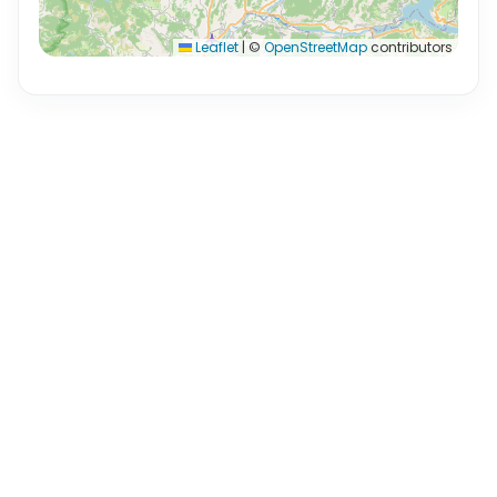
Leaflet
|
©
OpenStreetMap
contributors