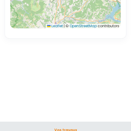
Leaflet
|
©
OpenStreetMap
contributors
Vos travaux