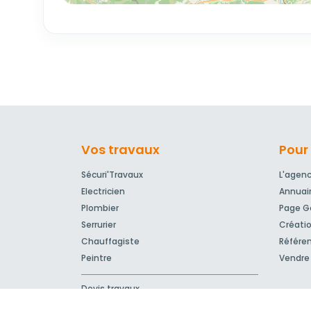
Vos travaux
Pour 
Sécuri'Travaux
L'agen
Electricien
Annuai
Plombier
Page Go
Serrurier
Créatio
Chauffagiste
Référe
Peintre
Vendre 
Devis travaux