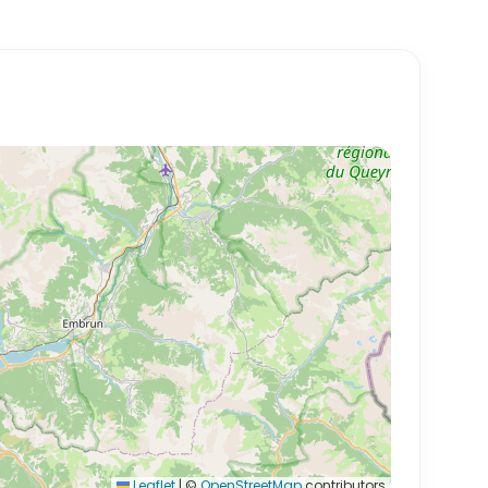
Leaflet
|
©
OpenStreetMap
contributors