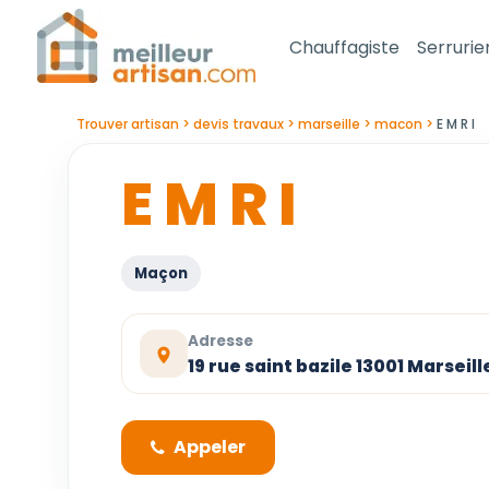
Chauffagiste
Serrurie
Trouver artisan
devis travaux
marseille
macon
E M R I
E M R I
Maçon
Adresse
19 rue saint bazile 13001 Marseill
Appeler