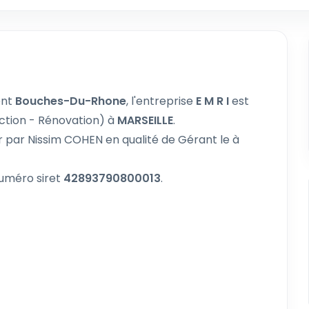
ent
Bouches-Du-Rhone
, l'entreprise
E M R I
est
ction - Rénovation) à
MARSEILLE
.
r par Nissim COHEN en qualité de Gérant le à
numéro siret
42893790800013
.