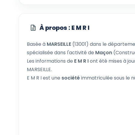
À propos : E M R I
Basée à
MARSEILLE
(13001) dans le départem
spécialisée dans l'activité de
Maçon
(Constru
Les informations de
E M R I
ont été mises à jou
MARSEILLE.
E M R I est une
société
immatriculée sous le 