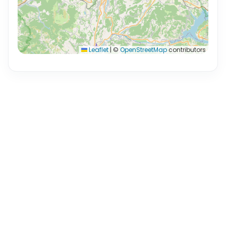
Leaflet
|
©
OpenStreetMap
contributors