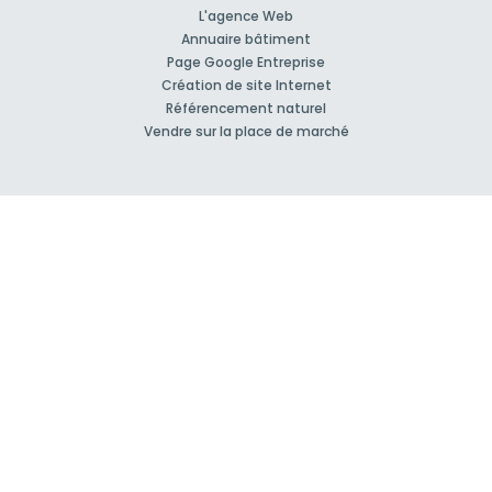
L'agence Web
Annuaire bâtiment
Page Google Entreprise
Création de site Internet
Référencement naturel
Vendre sur la place de marché
À propos
Qui sommes-nous ?
Nos Partenaires
Rejoignez-nous !
Presse
Blog actu
CGV et mentions légales
Comment ça marche?
Support et contact
Forum pour vos questions bâtiment
Suivez-nous !