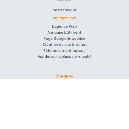
Devis travaux
Pour les Pros
L'agence Web
Annuaire bâtiment
Page Google Entreprise
Création de site Internet
Référencement naturel
Vendre sur la place de marché
À propos
Qui sommes-nous ?
Nos Partenaires
Rejoignez-nous !
Presse
Blog actu
CGV et mentions légales
Comment ça marche?
Support et contact