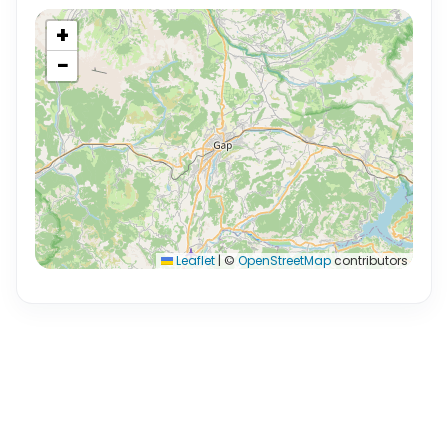
+
−
Leaflet
|
©
OpenStreetMap
contributors