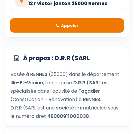
12 r victor janton 35000 Rennes
Appeler
À propos : D.R.R (SARL
Basée à
RENNES
(35000) dans le département
Ille-Et-Vilaine
, l'entreprise
D.R.R (SARL
est
spécialisée dans l'activité de
Façadier
(Construction - Rénovation) à
RENNES
.
D.R.R (SARL est une
société
immatriculée sous
le numéro siret
48080911000038
.