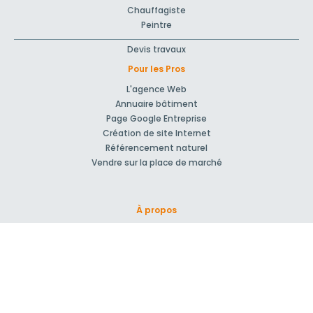
Chauffagiste
Peintre
Devis travaux
Pour les Pros
L'agence Web
Annuaire bâtiment
Page Google Entreprise
Création de site Internet
Référencement naturel
Vendre sur la place de marché
À propos
Qui sommes-nous ?
Nos Partenaires
Rejoignez-nous !
Presse
Blog actu
CGV et mentions légales
Comment ça marche?