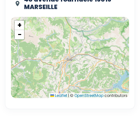
MARSEILLE
+
−
Leaflet
|
©
OpenStreetMap
contributors