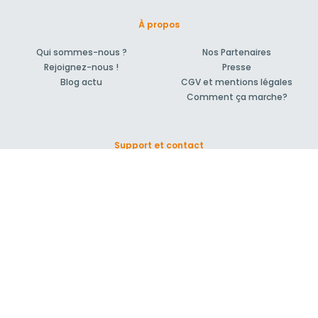
À propos
Qui sommes-nous ?
Nos Partenaires
Rejoignez-nous !
Presse
Blog actu
CGV et mentions légales
Comment ça marche?
Support et contact
Forum pour vos questions bâtiment
Suivez-nous !
S'inscrire à la newsletter
© 2007-2026
MeilleurArtisan.com