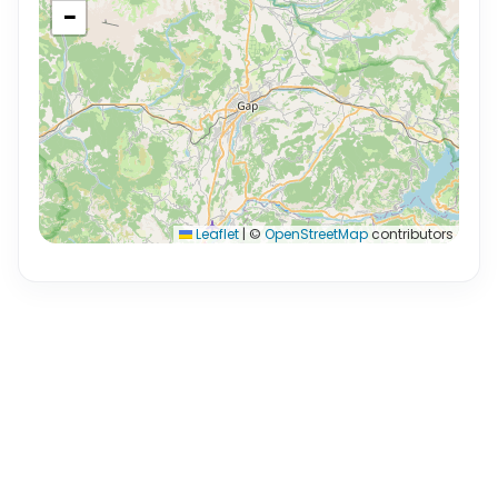
−
Leaflet
|
©
OpenStreetMap
contributors