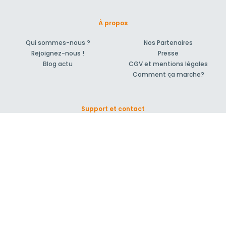
À propos
Qui sommes-nous ?
Nos Partenaires
Rejoignez-nous !
Presse
Blog actu
CGV et mentions légales
Comment ça marche?
Support et contact
Forum pour vos questions bâtiment
Suivez-nous !
S'inscrire à la newsletter
© 2007-2026
MeilleurArtisan.com