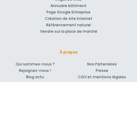
Annuaire bâtiment
Page Google Entreprise
Création de site Internet
Référencement naturel
Vendre sur la place de marché
À propos
Qui sommes-nous ?
Nos Partenaires
Rejoignez-nous !
Presse
Blog actu
CGV et mentions légales
Comment ça marche?
Support et contact
Forum pour vos questions bâtiment
Suivez-nous !
S'inscrire à la newsletter