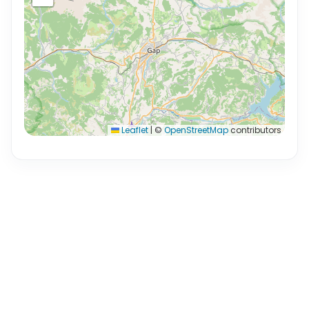
Leaflet
|
©
OpenStreetMap
contributors