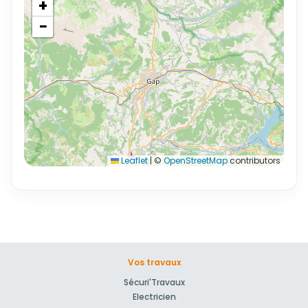
+
−
Leaflet
|
©
OpenStreetMap
contributors
Vos travaux
Sécuri'Travaux
Electricien