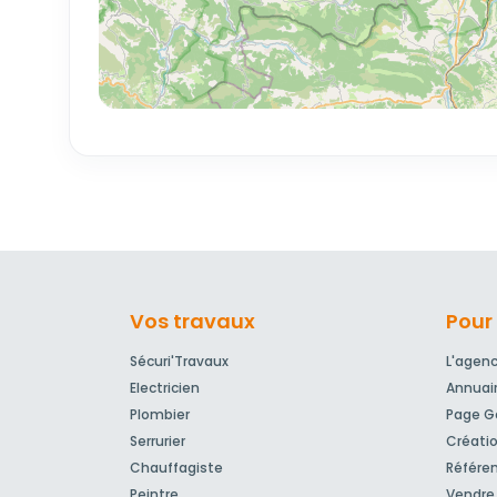
Vos travaux
Pour 
Sécuri'Travaux
L'agen
Electricien
Annuai
Plombier
Page Go
Serrurier
Créatio
Chauffagiste
Référe
Peintre
Vendre 