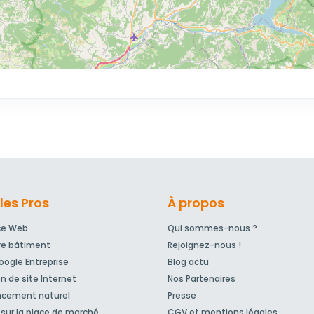
les Pros
À propos
ce Web
Qui sommes-nous ?
re bâtiment
Rejoignez-nous !
ogle Entreprise
Blog actu
n de site Internet
Nos Partenaires
ncement naturel
Presse
sur la place de marché
CGV et mentions légales