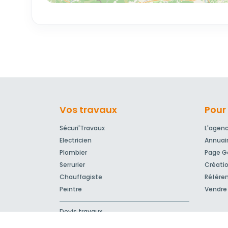
Vos travaux
Pour 
Sécuri'Travaux
L'agen
Electricien
Annuai
Plombier
Page Go
Serrurier
Créatio
Chauffagiste
Référe
Peintre
Vendre 
Devis travaux