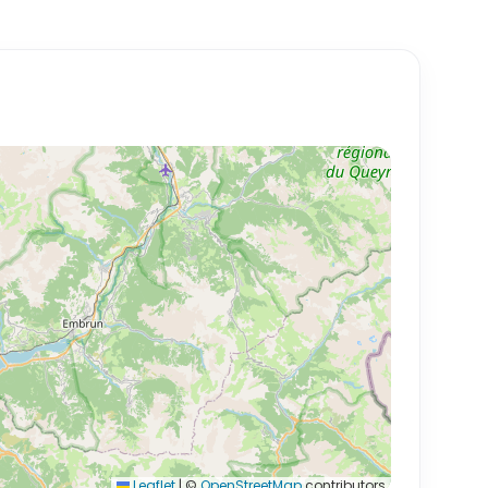
Leaflet
|
©
OpenStreetMap
contributors