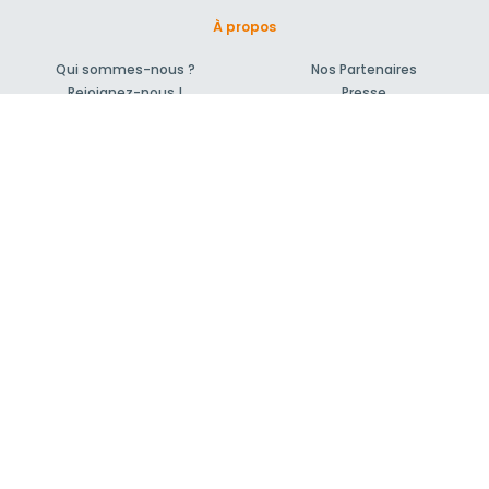
À propos
Qui sommes-nous ?
Nos Partenaires
Rejoignez-nous !
Presse
Blog actu
CGV et mentions légales
Comment ça marche?
Support et contact
Forum pour vos questions bâtiment
Suivez-nous !
S'inscrire à la newsletter
© 2007-2026
MeilleurArtisan.com