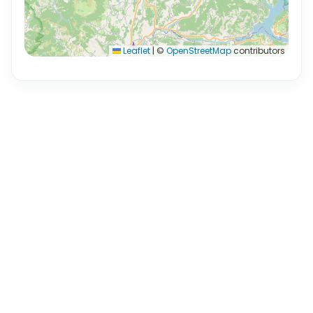
Leaflet
|
©
OpenStreetMap
contributors