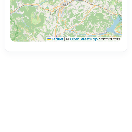
Leaflet
|
©
OpenStreetMap
contributors