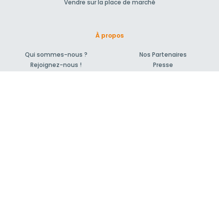
Vendre sur la place de marché
À propos
Qui sommes-nous ?
Nos Partenaires
Rejoignez-nous !
Presse
Blog actu
CGV et mentions légales
Comment ça marche?
Support et contact
Forum pour vos questions bâtiment
Suivez-nous !
S'inscrire à la newsletter