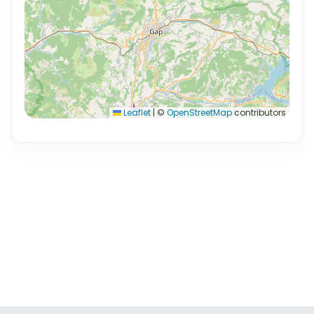
Leaflet
|
©
OpenStreetMap
contributors