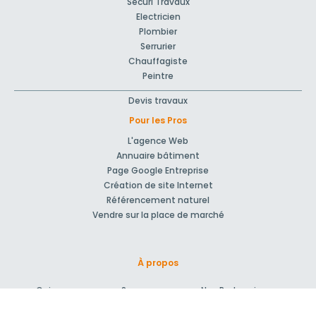
Sécuri'Travaux
Electricien
Plombier
Serrurier
Chauffagiste
Peintre
Devis travaux
Pour les Pros
L'agence Web
Annuaire bâtiment
Page Google Entreprise
Création de site Internet
Référencement naturel
Vendre sur la place de marché
À propos
Qui sommes-nous ?
Nos Partenaires
Rejoignez-nous !
Presse