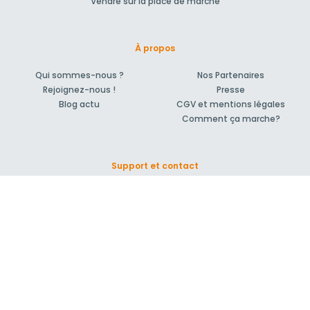
Vendre sur la place de marché
À propos
Qui sommes-nous ?
Nos Partenaires
Rejoignez-nous !
Presse
Blog actu
CGV et mentions légales
Comment ça marche?
Support et contact
Forum pour vos questions bâtiment
Suivez-nous !
S'inscrire à la newsletter