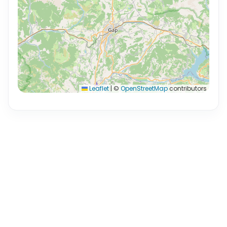
Leaflet
|
©
OpenStreetMap
contributors