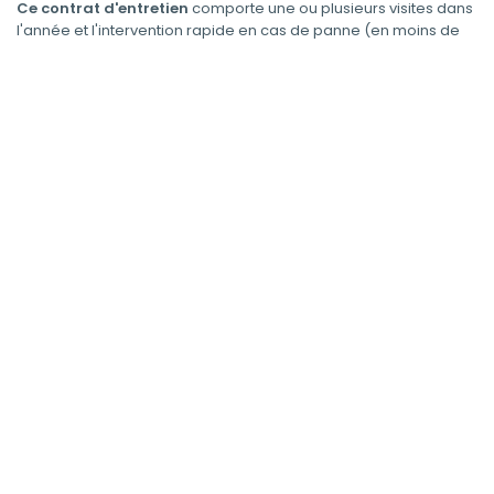
Ce contrat d'entretien
comporte une ou plusieurs visites dans
l'année et l'intervention rapide en cas de panne (en moins de
24 heures, samedi compris !)
Un contrat d'entretien n'est pas cher. C'est une
sécurité
tant
pour les biens que pour les personnes. Vous serez ainsi couvert
par l'assurance. Choisissez le professionnel qui saura intervenir
rapidement !
Obtenir mon devis
Dernières demandes de Contrat d'entretien pour
portes et portails automatiques
Le 04/03/2026
1 devis envoyé