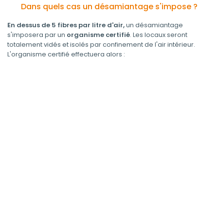
Dans quels cas un désamiantage s'impose ?
En dessus de 5 fibres par litre d'air,
un désamiantage
s'imposera par un
organisme certifié
. Les locaux seront
totalement vidés et isolés par confinement de l'air intérieur.
L'organisme certifié effectuera alors :
Un curage à sec ou humide,
Un contrôle à chaque étape,
Un nettoyage et dépoussiérage des surface,
L'evacuation et le traitement des déchets.
Le local ne pourra être récupéré que
en dessous de 5 fibres
par litre d'air
.
Le technicien effectuant le diagnostic et l'entreprise de
désamiantage doivent être
agréés.
L'
entreprise de désamiantage
devra évacuer les dechets
pour retraitement et informer l'inspecteur du travail 1 mois avant
le debut des travaux.
Obtenir mon devis