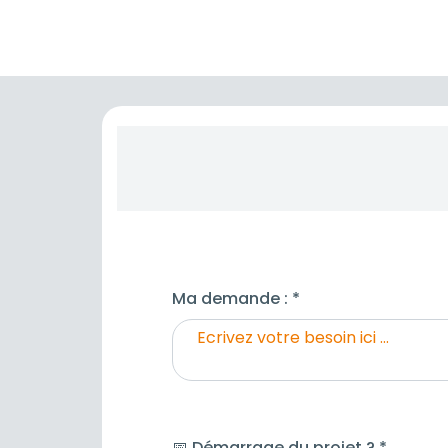
Ma demande : *
📅 Démarrage du projet ? *