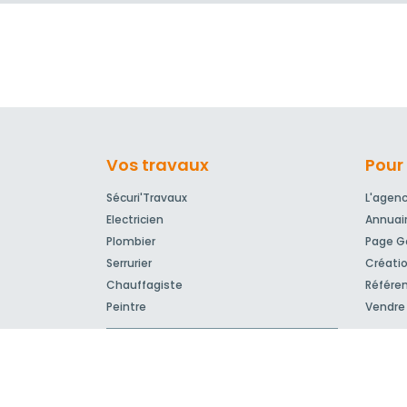
Vos travaux
Pour 
Sécuri'Travaux
L'agen
Electricien
Annuai
Plombier
Page Go
Serrurier
Créatio
Chauffagiste
Référe
Peintre
Vendre 
Devis travaux