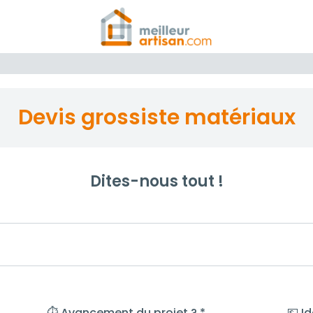
Devis grossiste matériaux
Dites-nous tout !
⏱️ Avancement du projet ? *
💶 I