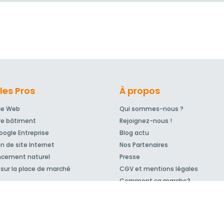
les Pros
À propos
ce Web
Qui sommes-nous ?
re bâtiment
Rejoignez-nous !
ogle Entreprise
Blog actu
n de site Internet
Nos Partenaires
ncement naturel
Presse
sur la place de marché
CGV et mentions légales
Comment ça marche?
© 2007-2026
MeilleurArtisan.com